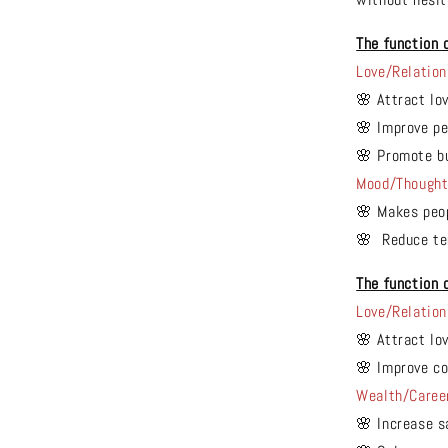
The function 
Love/Relation
🌸 Attract lo
🌸 Improve pe
🌸 Promote b
Mood/Though
🌸 Makes peo
🌸 Reduce tens
The function 
Love/Relation
🌸 Attract lo
🌸 Improve co
Wealth/Caree
🌸 Increase s