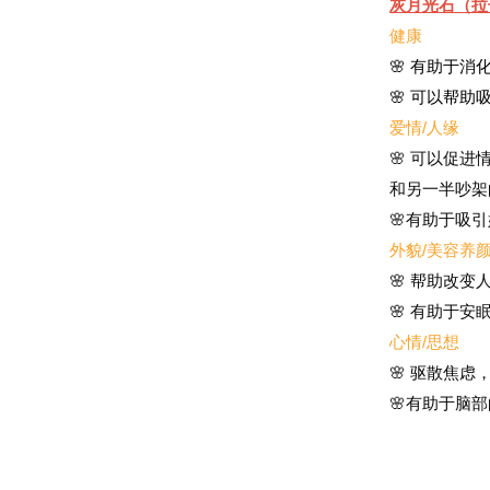
灰月光石（拉
健康
🌸 有助于
🌸 可以帮
爱情/人缘
🌸 可以促
和另一半吵架
🌸有助于吸
外貌/美容养
🌸 帮助改
🌸 有助于
心情/思想
🌸 驱散焦
🌸有助于脑