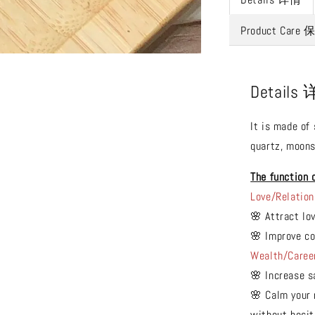
Product Care
Details
It is made of
quartz, moons
The function 
Love/Relation
🌸 Attract lo
🌸 Improve co
Wealth/Caree
🌸 Increase s
🌸 Calm your 
without hesit