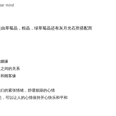
ear mind
是由草莓晶，粉晶，绿草莓晶还有灰月光石所搭配而
的姻缘
人之间的关系
缘和顾客缘
弛我们的紧张情绪，舒缓烦躁的心情
心轮，可以让人的心情保持开心快乐和平和