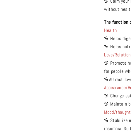
🌸 Calm your 
without hesit
The function 
Health
🌸 Helps dige
🌸 Helps nutr
Love/Relation
🌸 Promote ha
for people wh
🌸Attract lov
Appearance/B
🌸 Change eat
🌸 Maintain b
Mood/thought
🌸 Stabilize e
insomnia. Suit