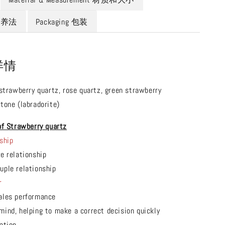
 保养法
Packaging 包装
 详情
 strawberry quartz, rose quartz, green strawberry
tone (labradorite)
of Strawberry quartz
ship
ve relationship
uple relationship
r
ales performance
mind, helping to make a correct decision quickly
ation