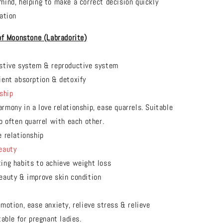
mind, helping to make a correct decision quickly
ation
of Moonstone (Labradorite)
stive system & reproductive system
ient absorption & detoxify
ship
rmony in a love relationship, ease quarrels. Suitable
o often quarrel with each other.
e relationship
eauty
ing habits to achieve weight loss
eauty & improve skin condition
motion, ease anxiety, relieve stress & relieve
able for pregnant ladies.