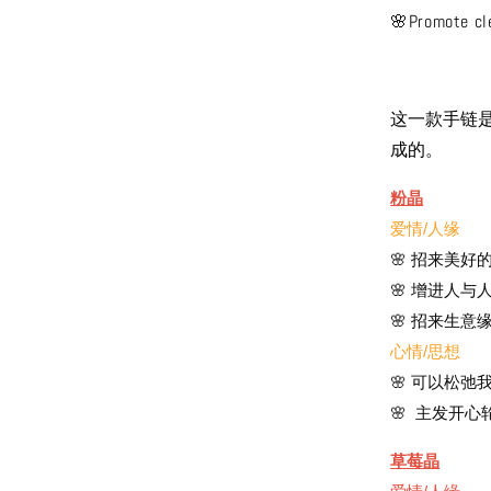
🌸Promote cl
这一款手链
成的。
粉晶
爱情/人缘
🌸 招来美好
🌸 增进人与
🌸 招来生意
心情/思想
🌸 可以松
🌸 主发开
草莓晶