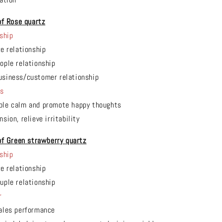
of Rose quartz
ship
ve relationship
ople relationship
usiness/customer relationship
ts
ple calm and promote happy thoughts
ion, relieve irritability
of Green strawberry quartz
ship
ve relationship
uple relationship
r
ales performance