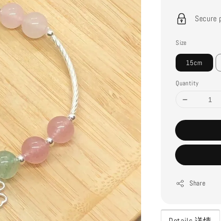
price
Secure 
Size
15cm
Quantity
Share
Details 详情