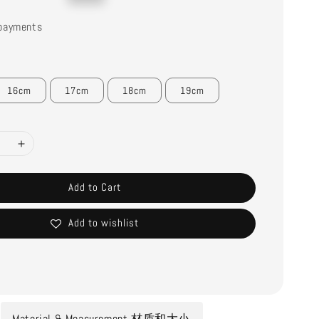
price
payments
16cm
17cm
18cm
19cm
Add to Cart
Add to wishlist
Material & Measurement 材质和大小