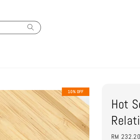
10% OFF
Hot S
Relat
Sale
RM 232.2