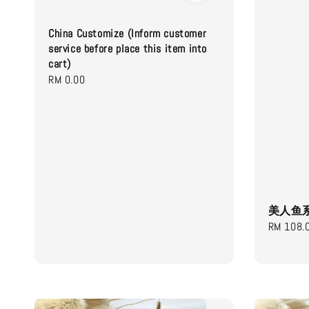
China Customize (Inform customer
service before place this item into
cart)
Regular
RM 0.00
price
美人鱼系
Regular
RM 108.
price