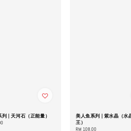
列 | 天河石（正能量）
美人鱼系列 | 紫水晶（水
王）
00
Regular
RM 108.00