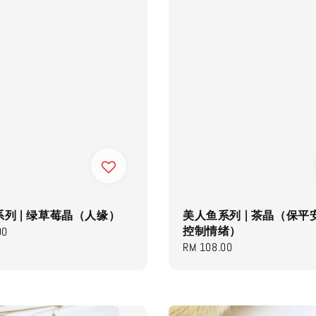
列 | 绿草莓晶（人缘）
美人鱼系列 | 茶晶（保平
控制情绪）
00
Regular
RM 108.00
price