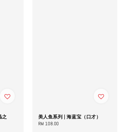
晶之
美人鱼系列 | 海蓝宝（口才）
Regular
RM 108.00
price