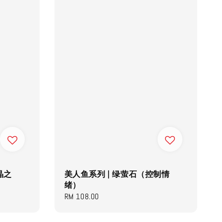
晶之
美人鱼系列 | 绿萤石（控制情
绪）
Regular
RM 108.00
price