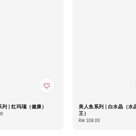
列 | 红玛瑙（健康）
美人鱼系列 | 白水晶（水
王）
00
Regular
RM 108.00
price